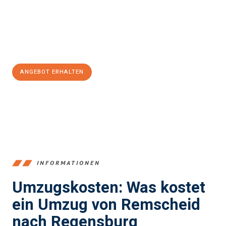
reibungslosen Übergang in Ihr neues Zuhause zu garantieren.
Jetzt
unverbindliches Angebot
erhalten &
100€ sparen:
ANGEBOT ERHALTEN
+4915792653388
INFORMATIONEN
Umzugskosten: Was kostet
ein Umzug von Remscheid
nach Regensburg