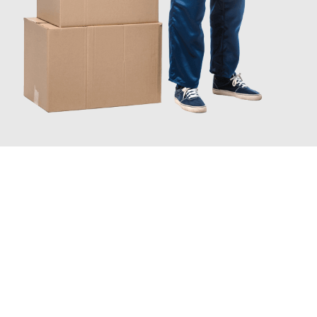
JETZT ANFRAGEN
Erleben Sie mit Umzugsmeister Gottschalk Remscheid, wie
einfach und stressfrei Ihr Umzug Remscheid Regensburg
sein
kann. Unser Expertenteam steht bereit, um Ihnen einen