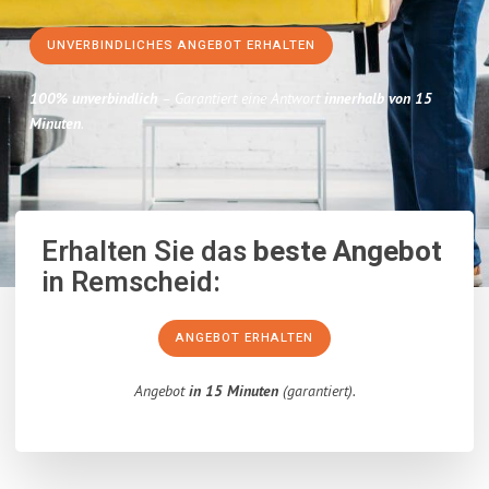
UNVERBINDLICHES ANGEBOT ERHALTEN
100% unverbindlich
– Garantiert eine Antwort
innerhalb von 15
Minuten
.
Erhalten Sie das
beste Angebot
in Remscheid:
ANGEBOT ERHALTEN
Angebot
in 15 Minuten
(garantiert).