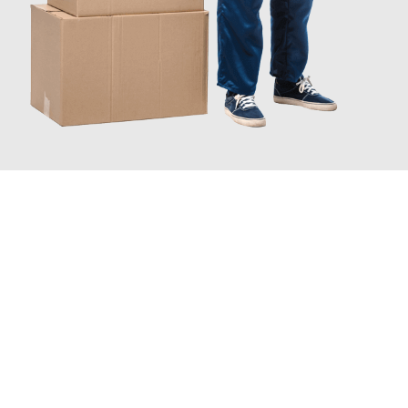
JETZT ANFRAGEN
Erleben Sie mit Umzugsmeister Gottschalk Remscheid, wie
einfach und stressfrei Ihr Umzug Remscheid Wiesbaden
sein
kann. Unser Expertenteam steht bereit, um Ihnen einen
reibungslosen Übergang in Ihr neues Zuhause zu garantieren.