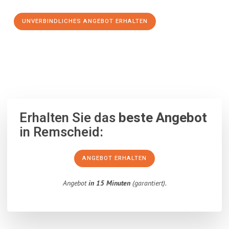
UNVERBINDLICHES ANGEBOT ERHALTEN
100% unverbindlich
– Garantiert eine Antwort
innerhalb von 15
Minuten
.
Erhalten Sie das
beste Angebot
in Remscheid:
ANGEBOT ERHALTEN
Angebot
in 15 Minuten
(garantiert).