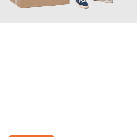
JETZT ANFRAGEN
Erleben Sie mit Umzugsmeister Gottschalk Remscheid, wie
einfach und stressfrei Ihr Umzug Remscheid Berlin
sein kann.
Unser Expertenteam steht bereit, um Ihnen einen reibungslosen
Übergang in Ihr neues Zuhause zu garantieren.
Jetzt
unverbindliches Angebot
erhalten &
100€ sparen: