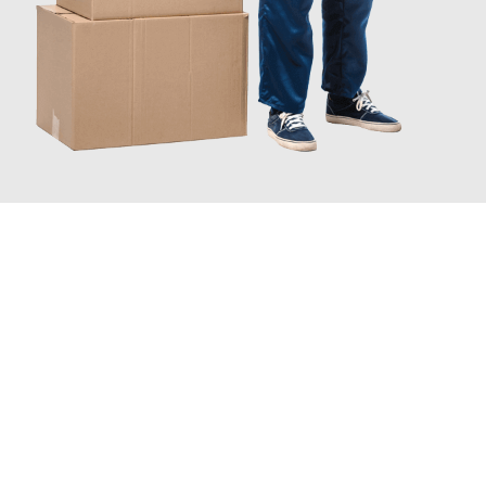
JETZT ANFRAGEN
Erleben Sie mit Umzugsmeister Gottschalk Remscheid, wie
einfach und stressfrei Ihr Umzug Remscheid Paderborn
sein
kann. Unser Expertenteam steht bereit, um Ihnen einen
reibungslosen Übergang in Ihr neues Zuhause zu garantieren.