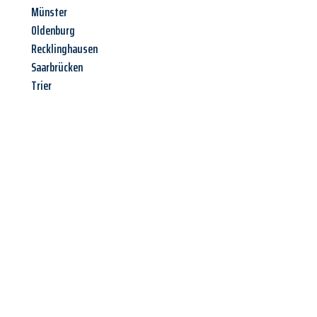
Münster
Oldenburg
Recklinghausen
Saarbrücken
Trier
Jetzt anfragen &
Angebot
mit Best-Preis
erhalten!
Schicken Sie uns jetzt Ihre unverbindliche Anfrage und sichern
Sie sich Ihr
individuelles Umzugsangebot für Ihr Anliegen in
Remscheid
zum Best-Preis! Nutzen Sie die Gelegenheit für
einen
stressfreien Umzug
mit maximalem Komfort: