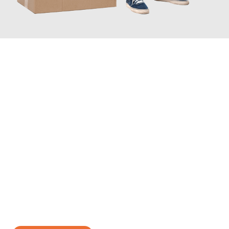
JETZT ANFRAGEN
Erleben Sie mit Umzugsmeister Gottschalk Remscheid, wie
einfach und stressfrei Ihr Umzug Remscheid Mainz
sein kann.
Unser Expertenteam steht bereit, um Ihnen einen reibungslosen
Übergang in Ihr neues Zuhause zu garantieren.
Jetzt
unverbindliches Angebot
erhalten &
100€ sparen: