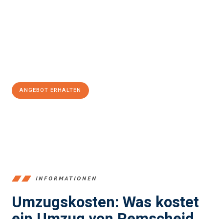
Griechenland
sein kann. Unser Expertenteam steht bereit, um
Ihnen einen reibungslosen Übergang in Ihr neues Zuhause zu
garantieren.
Jetzt
unverbindliches Angebot
erhalten &
100€ sparen:
ANGEBOT ERHALTEN
+4915792653388
INFORMATIONEN
Umzugskosten: Was kostet