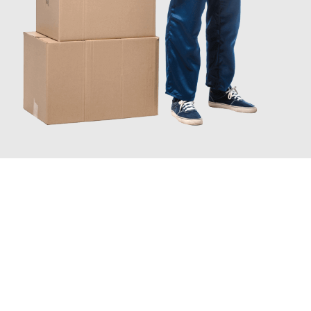
JETZT ANFRAGEN
Erleben Sie mit Umzugsmeister Gottschalk Remscheid, wie
einfach und stressfrei Ihr Umzug Remscheid