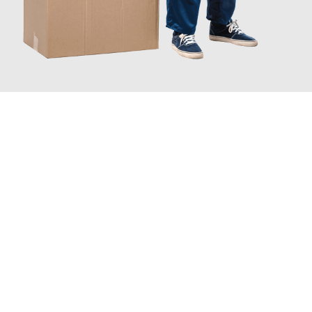
JETZT ANFRAGEN
Erleben Sie mit Umzugsmeister Gottschalk Remscheid, wie
einfach und stressfrei Ihr Umzug Remscheid Bremen
sein
kann. Unser Expertenteam steht bereit, um Ihnen einen
reibungslosen Übergang in Ihr neues Zuhause zu garantieren.