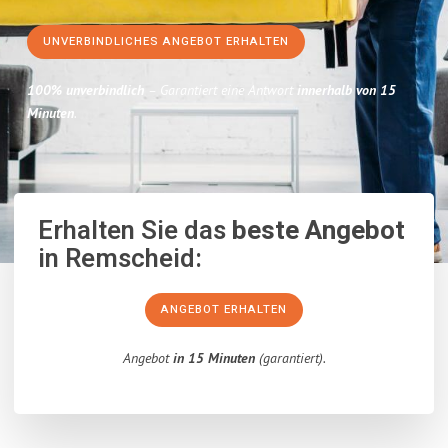
UNVERBINDLICHES ANGEBOT ERHALTEN
100% unverbindlich
– Garantiert eine Antwort
innerhalb von 15
Minuten
.
Erhalten Sie das
beste Angebot
in Remscheid:
ANGEBOT ERHALTEN
Angebot
in 15 Minuten
(garantiert).