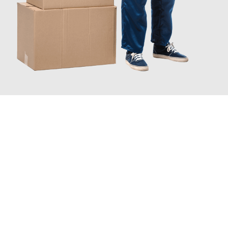
JETZT ANFRAGEN
Erleben Sie mit Umzugsmeister Gottschalk Remscheid, wie
einfach und stressfrei Ihr Umzug Remscheid Darmstadt
sein
kann. Unser Expertenteam steht bereit, um Ihnen einen
reibungslosen Übergang in Ihr neues Zuhause zu garantieren.