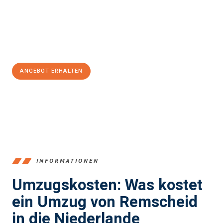
reibungslosen Übergang in Ihr neues Zuhause zu garantieren.
Jetzt
unverbindliches Angebot
erhalten &
100€ sparen:
ANGEBOT ERHALTEN
+4915792653388
INFORMATIONEN
Umzugskosten: Was kostet
ein Umzug von Remscheid
in die Niederlande