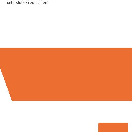
unterstützen zu dürfen!
Umzugsmeister Gottschalk in
Zahlen: