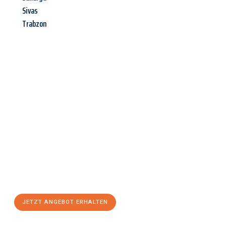
Sivas
Trabzon
Jetzt anfragen &
Angebot
mit Best-Preis
erhalten!
Schicken Sie uns jetzt Ihre unverbindliche Anfrage und sichern
Sie sich Ihr
individuelles Umzugsangebot für Ihr Anliegen in
Remscheid
zum Best-Preis! Nutzen Sie die Gelegenheit für
einen
stressfreien Umzug
mit maximalem Komfort:
JETZT ANGEBOT ERHALTEN