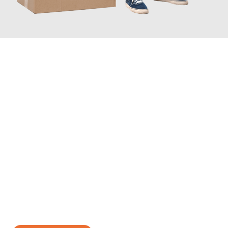
JETZT ANFRAGEN
Erleben Sie mit Umzugsmeister Gottschalk Remscheid, wie
einfach und stressfrei Ihr Umzug Remscheid Gebze
sein kann.
Unser Expertenteam steht bereit, um Ihnen einen reibungslosen
Übergang in Ihr neues Zuhause zu garantieren.
Jetzt
unverbindliches Angebot
erhalten &
100€ sparen: