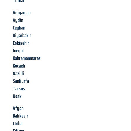
Turhal
Adiyaman
Aydin
Ceyhan
Diyarbakir
Eskisehir
Inegöl
Kahramanmaras
Kocaeli
Nazilli
Sanliurfa
Tarsus
Usak
Afyon
Balikesir
Corlu