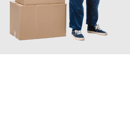
JETZT ANFRAGEN
Erleben Sie mit Umzugsmeister Gottschalk Remscheid, wie
einfach und stressfrei Ihr Umzug Remscheid Gaziantep
sein
kann. Unser Expertenteam steht bereit, um Ihnen einen
reibungslosen Übergang in Ihr neues Zuhause zu garantieren.