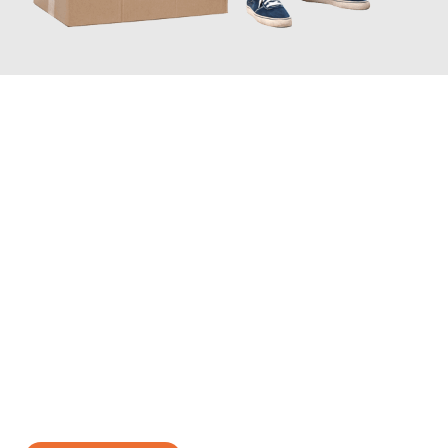
JETZT ANFRAGEN
Erleben Sie mit Umzugsmeister Gottschalk Remscheid, wie
einfach und stressfrei Ihr Umzug Remscheid Ceyhan
sein kann.
Unser Expertenteam steht bereit, um Ihnen einen reibungslosen
Übergang in Ihr neues Zuhause zu garantieren.
Jetzt
unverbindliches Angebot
erhalten &
100€ sparen: