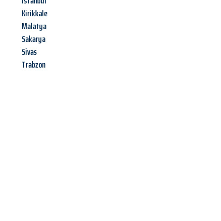
Istanbul
Kirikkale
Malatya
Sakarya
Sivas
Trabzon
Jetzt anfragen &
Angebot
mit Best-Preis
erhalten!
Schicken Sie uns jetzt Ihre unverbindliche Anfrage und sichern
Sie sich Ihr
individuelles Umzugsangebot für Ihr Anliegen in
Remscheid
zum Best-Preis! Nutzen Sie die Gelegenheit für
einen
stressfreien Umzug
mit maximalem Komfort: