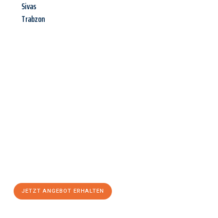
Sivas
Trabzon
Jetzt anfragen &
Angebot
mit Best-Preis
erhalten!
Schicken Sie uns jetzt Ihre unverbindliche Anfrage und sichern
Sie sich Ihr
individuelles Umzugsangebot für Ihr Anliegen in
Remscheid
zum Best-Preis! Nutzen Sie die Gelegenheit für
einen
stressfreien Umzug
mit maximalem Komfort:
JETZT ANGEBOT ERHALTEN