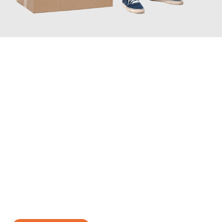
JETZT ANFRAGEN
Erleben Sie mit Umzugsmeister Gottschalk Remscheid, wie
einfach und stressfrei Ihr Umzug Remscheid Isparta
sein kann.
Unser Expertenteam steht bereit, um Ihnen einen reibungslosen
Übergang in Ihr neues Zuhause zu garantieren.
Jetzt
unverbindliches Angebot
erhalten &
100€ sparen: