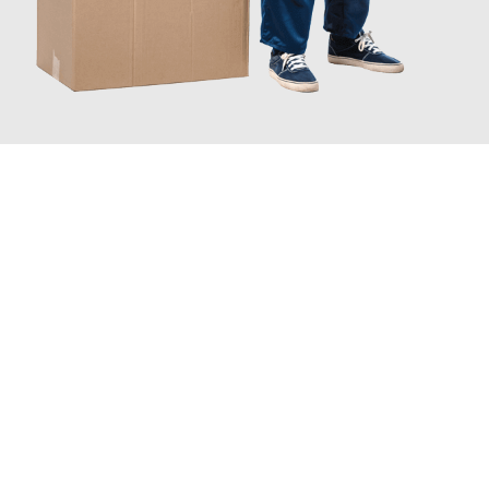
JETZT ANFRAGEN
Erleben Sie mit Umzugsmeister Gottschalk Remscheid, wie
einfach und stressfrei Ihr Umzug Remscheid Tekirdag
sein
kann. Unser Expertenteam steht bereit, um Ihnen einen
reibungslosen Übergang in Ihr neues Zuhause zu garantieren.