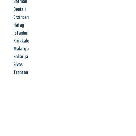
Batman
Denizli
Erzincan
Hatay
Istanbul
Kirikkale
Malatya
Sakarya
Sivas
Trabzon
Jetzt anfragen &
Angebot
mit Best-Preis
erhalten!