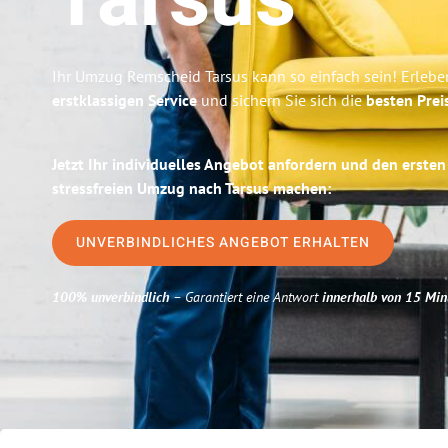
Tarsus
Ihr Umzug Remscheid Tarsus kann so einfach sein! Erlebe
erstklassigen Service
und sichern Sie sich die
besten Prei
Jetzt Ihr individuelles Angebot anfordern und den ersten
stressfreien Umzug nach Tarsus machen:
UNVERBINDLICHES ANGEBOT ERHALTEN
100% unverbindlich
– Garantiert eine Antwort
innerhalb von 15 Min