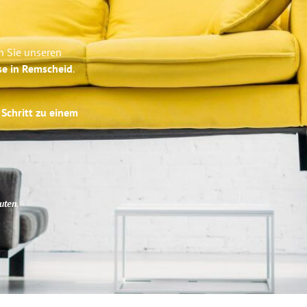
n Sie unseren
se in Remscheid
.
 Schritt zu einem
uten
.