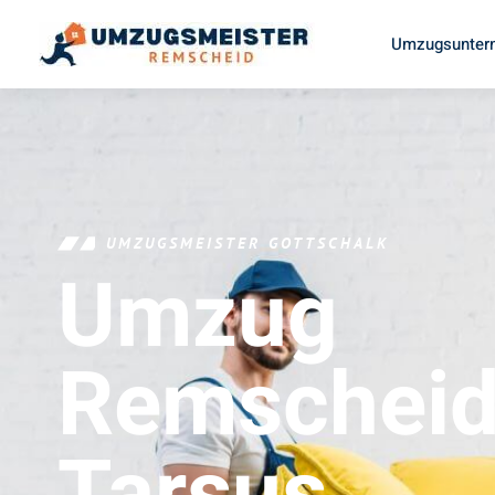
Umzugsunter
UMZUGSMEISTER GOTTSCHALK
Umzug
Remschei