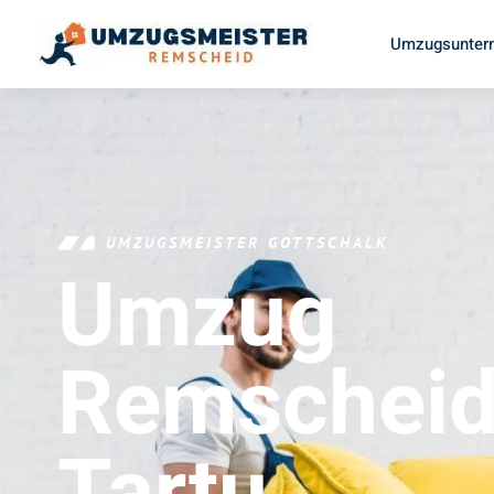
Umzugsunter
UMZUGSMEISTER GOTTSCHALK
Umzug
Remschei