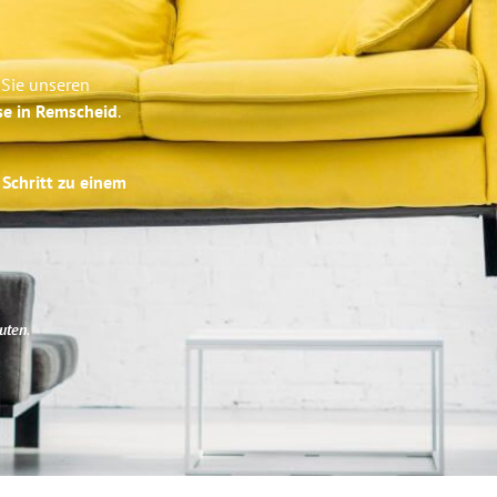
 Sie unseren
se in Remscheid
.
 Schritt zu einem
uten
.