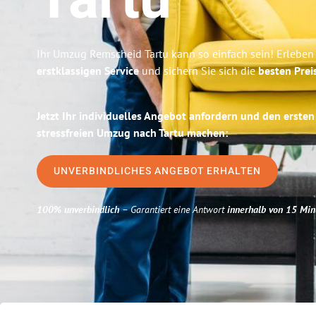
Tartu
Ihr Umzug Remscheid Tartu kann so einfach sein! Erleben
erstklassigen Service
und sichern Sie sich die
besten Prei
Jetzt Ihr individuelles Angebot anfordern und den ersten
stressfreien Umzug nach Tartu machen:
UNVERBINDLICHES ANGEBOT ERHALTEN
100% unverbindlich
– Garantiert eine Antwort
innerhalb von 15 Min