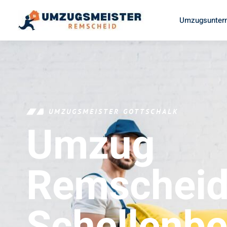
Umzugsunter
UMZUGSMEISTER GOTTSCHALK
Umzug
Remschei