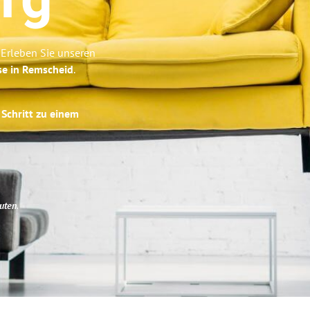
rg
 Erleben Sie unseren
se in Remscheid
.
 Schritt zu einem
uten
.