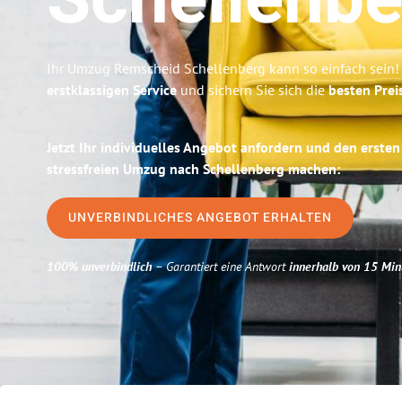
Schellenbe
Ihr Umzug Remscheid Schellenberg kann so einfach sein!
erstklassigen Service
und sichern Sie sich die
besten Prei
Jetzt Ihr individuelles Angebot anfordern und den ersten
stressfreien Umzug nach Schellenberg machen:
UNVERBINDLICHES ANGEBOT ERHALTEN
100% unverbindlich
– Garantiert eine Antwort
innerhalb von 15 Min