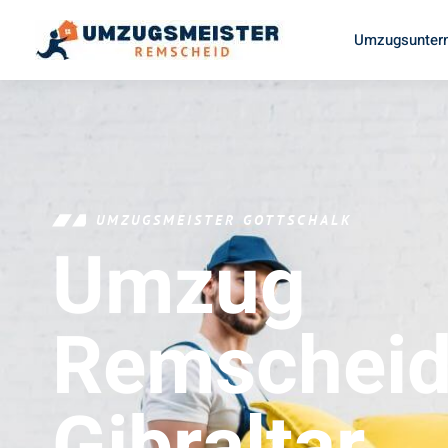
Umzugsunter
UMZUGSMEISTER GOTTSCHALK
Umzug
Remschei