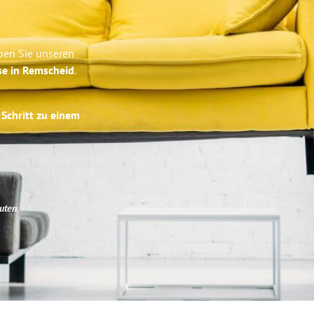
ben Sie unseren
se in Remscheid
.
 Schritt zu einem
uten
.