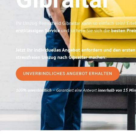
Gibraltar
Ihr Umzug Remscheid Gibraltar kann so einfach sein! Erle
erstklassigen Service
und sichern Sie sich die
besten Prei
Jetzt Ihr individuelles Angebot anfordern und den ersten
stressfreien Umzug nach Gibraltar machen:
UNVERBINDLICHES ANGEBOT ERHALTEN
100% unverbindlich
– Garantiert eine Antwort
innerhalb von 15 Min