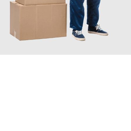
JETZT ANFRAGEN
Erleben Sie mit Umzugsmeister Gottschalk Remscheid, wie
einfach und stressfrei Ihr Umzug Remscheid San Marino
sein
kann. Unser Expertenteam steht bereit, um Ihnen einen
reibungslosen Übergang in Ihr neues Zuhause zu garantieren.