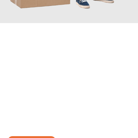
JETZT ANFRAGEN
Erleben Sie mit Umzugsmeister Gottschalk Remscheid, wie
einfach und stressfrei Ihr Umzug Remscheid Sotschi
sein
kann. Unser Expertenteam steht bereit, um Ihnen einen
reibungslosen Übergang in Ihr neues Zuhause zu garantieren.
Jetzt
unverbindliches Angebot
erhalten &
100€ sparen: