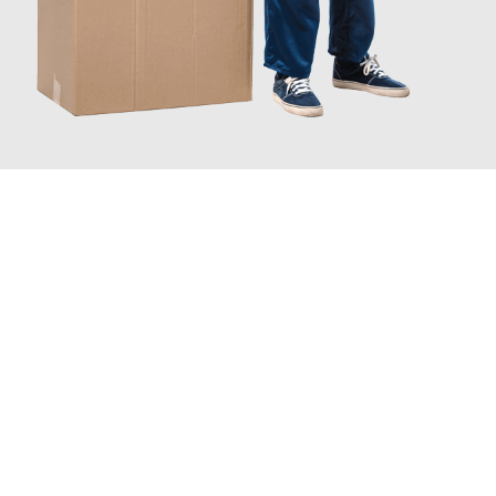
JETZT ANFRAGEN
Erleben Sie mit Umzugsmeister Gottschalk Remscheid, wie
einfach und stressfrei Ihr Umzug Remscheid Limassol
sein
kann. Unser Expertenteam steht bereit, um Ihnen einen
reibungslosen Übergang in Ihr neues Zuhause zu garantieren.