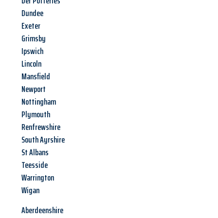
Der Potteries
Dundee
Exeter
Grimsby
Ipswich
Lincoln
Mansfield
Newport
Nottingham
Plymouth
Renfrewshire
South Ayrshire
St Albans
Teesside
Warrington
Wigan
Aberdeenshire