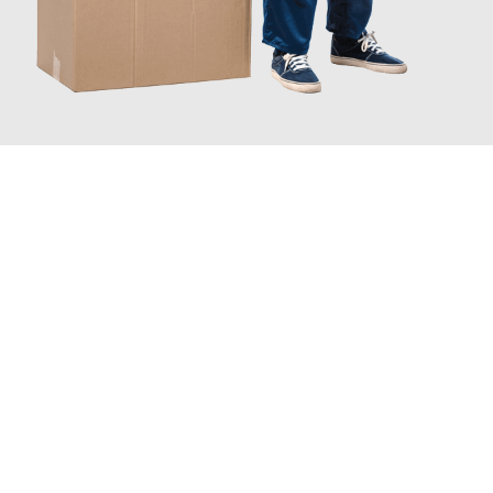
JETZT ANFRAGEN
Erleben Sie mit Umzugsmeister Gottschalk Remscheid, wie
einfach und stressfrei Ihr Umzug Remscheid Bradford
sein
kann. Unser Expertenteam steht bereit, um Ihnen einen
reibungslosen Übergang in Ihr neues Zuhause zu garantieren.