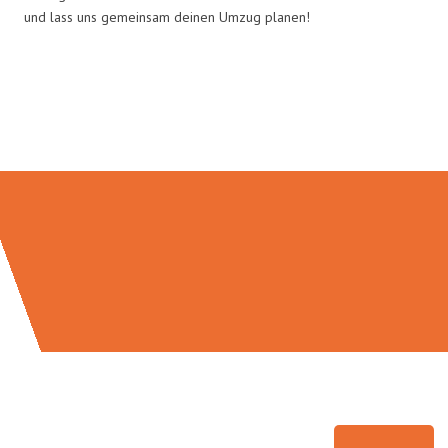
und lass uns gemeinsam deinen Umzug planen!
Umzugsmeister Gottschalk in
Zahlen: