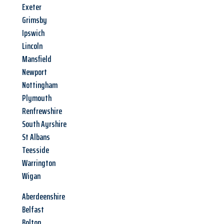
Exeter
Grimsby
Ipswich
Lincoln
Mansfield
Newport
Nottingham
Plymouth
Renfrewshire
South Ayrshire
St Albans
Teesside
Warrington
Wigan
Aberdeenshire
Belfast
Bolton