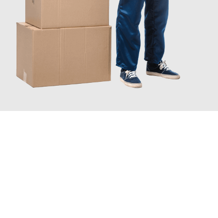
JETZT ANFRAGEN
Erleben Sie mit Umzugsmeister Gottschalk Remscheid, wie
einfach und stressfrei Ihr Umzug Remscheid Milton