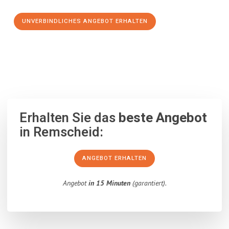
UNVERBINDLICHES ANGEBOT ERHALTEN
100% unverbindlich
– Garantiert eine Antwort
innerhalb von 15
Minuten
.
Erhalten Sie das
beste Angebot
in Remscheid:
ANGEBOT ERHALTEN
Angebot
in 15 Minuten
(garantiert).