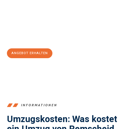
Keynes
sein kann. Unser Expertenteam steht bereit, um Ihnen
einen reibungslosen Übergang in Ihr neues Zuhause zu
garantieren.
Jetzt
unverbindliches Angebot
erhalten &
100€ sparen:
ANGEBOT ERHALTEN
+4915792653388
INFORMATIONEN
Umzugskosten: Was kostet