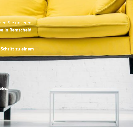
ben Sie unseren
se in Remscheid
.
 Schritt zu einem
uten
.