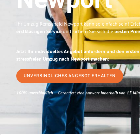
Newport
Ihr Umzug Remscheid Newport kann so einfach sein! Erle
erstklassigen Service
und sichern Sie sich die
besten Prei
Jetzt Ihr individuelles Angebot anfordern und den ersten
stressfreien Umzug nach Newport machen:
UNVERBINDLICHES ANGEBOT ERHALTEN
100% unverbindlich
– Garantiert eine Antwort
innerhalb von 15 Min