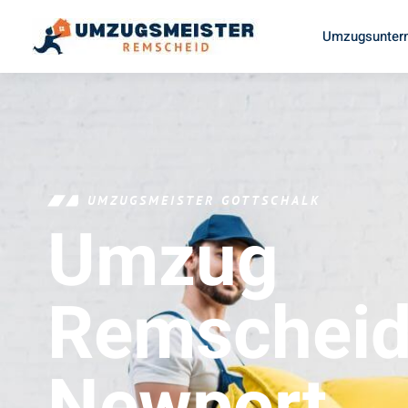
Umzugsunter
UMZUGSMEISTER GOTTSCHALK
Umzug
Remschei