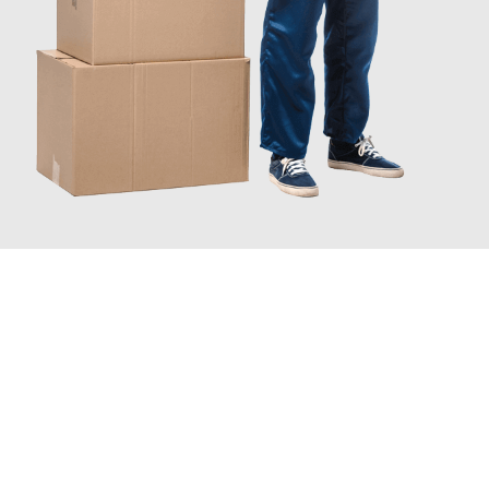
JETZT ANFRAGEN
Erleben Sie mit Umzugsmeister Gottschalk Remscheid, wie
einfach und stressfrei Ihr Umzug Remscheid Dearne