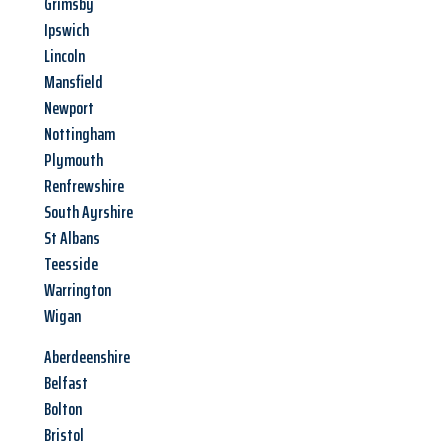
Grimsby
Ipswich
Lincoln
Mansfield
Newport
Nottingham
Plymouth
Renfrewshire
South Ayrshire
St Albans
Teesside
Warrington
Wigan
Aberdeenshire
Belfast
Bolton
Bristol