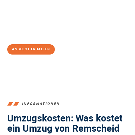
Valley
sein kann. Unser Expertenteam steht bereit, um Ihnen einen
reibungslosen Übergang in Ihr neues Zuhause zu garantieren.
Jetzt
unverbindliches Angebot
erhalten &
100€ sparen:
ANGEBOT ERHALTEN
+4915792653388
INFORMATIONEN
Umzugskosten: Was kostet
ein Umzug von Remscheid