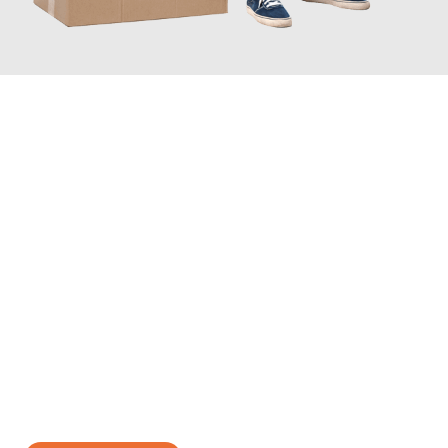
JETZT ANFRAGEN
Erleben Sie mit Umzugsmeister Gottschalk Remscheid, wie
einfach und stressfrei Ihr Umzug Remscheid León
sein kann.
Unser Expertenteam steht bereit, um Ihnen einen reibungslosen
Übergang in Ihr neues Zuhause zu garantieren.
Jetzt
unverbindliches Angebot
erhalten &
100€ sparen: