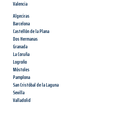
Valencia
Algeciras
Barcelona
Castellón de la Plana
Dos Hermanas
Granada
La Coruña
Logroño
Móstoles
Pamplona
San Cristóbal de la Laguna
Sevilla
Valladolid