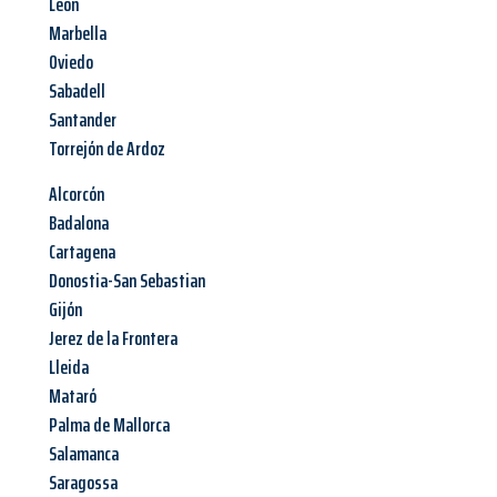
León
Marbella
Oviedo
Sabadell
Santander
Torrejón de Ardoz
Alcorcón
Badalona
Cartagena
Donostia-San Sebastian
Gijón
Jerez de la Frontera
Lleida
Mataró
Palma de Mallorca
Salamanca
Saragossa