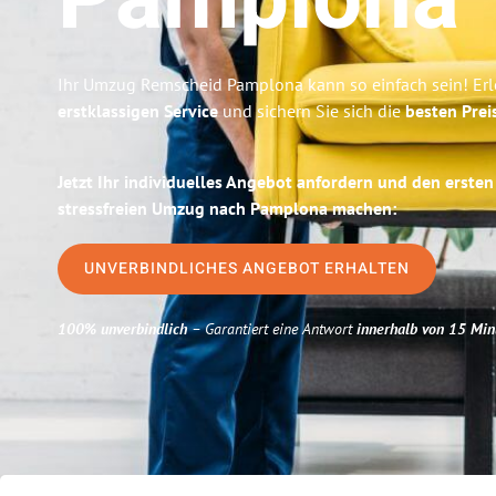
Pamplona
Ihr Umzug Remscheid Pamplona kann so einfach sein! Erl
erstklassigen Service
und sichern Sie sich die
besten Prei
Jetzt Ihr individuelles Angebot anfordern und den ersten
stressfreien Umzug nach Pamplona machen:
UNVERBINDLICHES ANGEBOT ERHALTEN
100% unverbindlich
– Garantiert eine Antwort
innerhalb von 15 Min