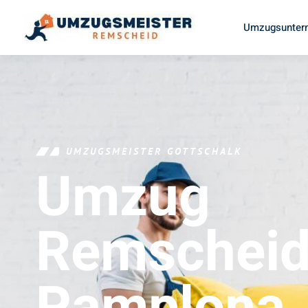
Umzugsunter
UMZUGSMEISTER GOTTSCHALK
Umzug
Remschei