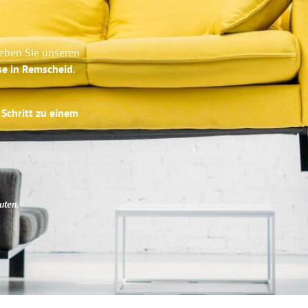
eben Sie unseren
se in Remscheid
.
 Schritt zu einem
uten
.