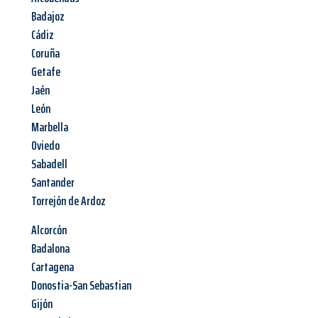
Badajoz
Cádiz
Coruña
Getafe
Jaén
León
Marbella
Oviedo
Sabadell
Santander
Torrejón de Ardoz
Alcorcón
Badalona
Cartagena
Donostia-San Sebastian
Gijón