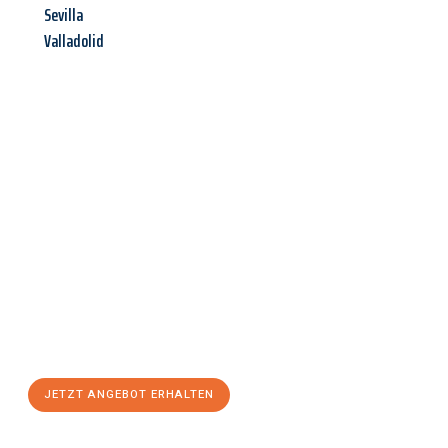
Sevilla
Valladolid
Jetzt anfragen &
Angebot
mit Best-Preis
erhalten!
Schicken Sie uns jetzt Ihre unverbindliche Anfrage und sichern
Sie sich Ihr
individuelles Umzugsangebot für Ihr Anliegen in
Remscheid
zum Best-Preis! Nutzen Sie die Gelegenheit für
einen
stressfreien Umzug
mit maximalem Komfort:
JETZT ANGEBOT ERHALTEN