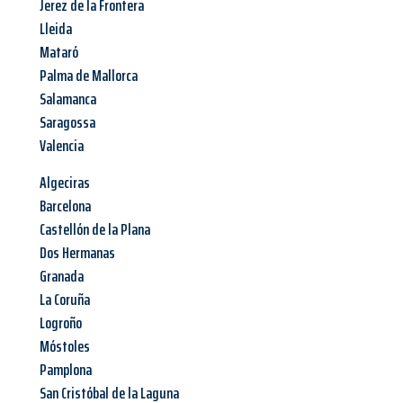
Jerez de la Frontera
Lleida
Mataró
Palma de Mallorca
Salamanca
Saragossa
Valencia
Algeciras
Barcelona
Castellón de la Plana
Dos Hermanas
Granada
La Coruña
Logroño
Móstoles
Pamplona
San Cristóbal de la Laguna