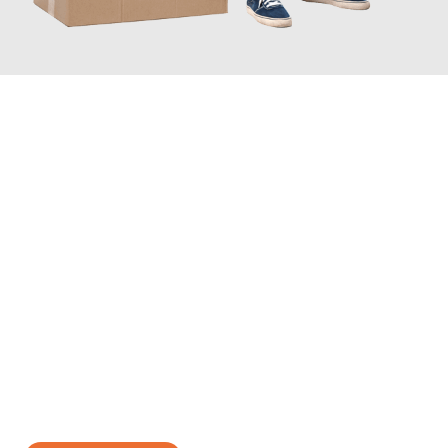
JETZT ANFRAGEN
Erleben Sie mit Umzugsmeister Gottschalk Remscheid, wie
einfach und stressfrei Ihr Umzug Remscheid Getafe
sein kann.
Unser Expertenteam steht bereit, um Ihnen einen reibungslosen
Übergang in Ihr neues Zuhause zu garantieren.
Jetzt
unverbindliches Angebot
erhalten &
100€ sparen: