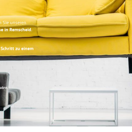
n Sie unseren
se in Remscheid
.
 Schritt zu einem
uten
.