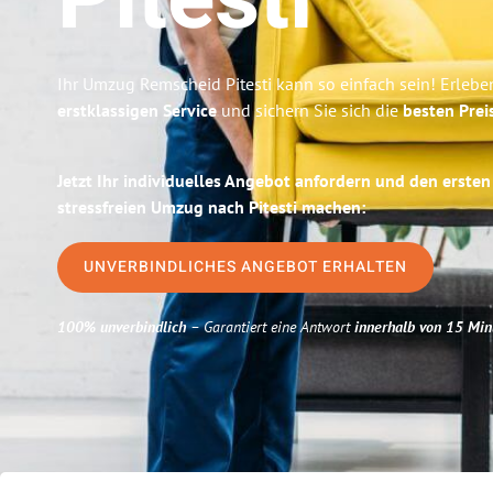
Pitesti
Ihr Umzug Remscheid Pitesti kann so einfach sein! Erlebe
erstklassigen Service
und sichern Sie sich die
besten Prei
Jetzt Ihr individuelles Angebot anfordern und den ersten
stressfreien Umzug nach Pitesti machen:
UNVERBINDLICHES ANGEBOT ERHALTEN
100% unverbindlich
– Garantiert eine Antwort
innerhalb von 15 Min