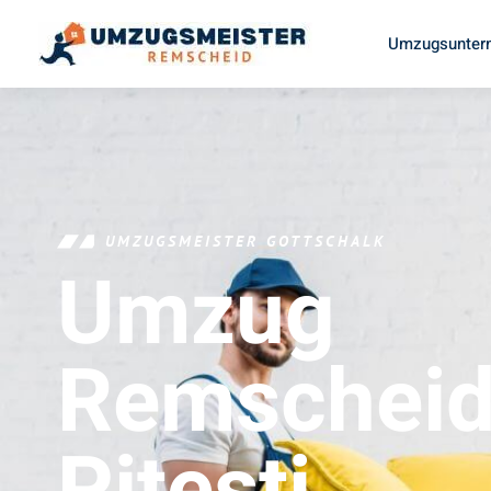
Umzugsunter
UMZUGSMEISTER GOTTSCHALK
Umzug
Remschei