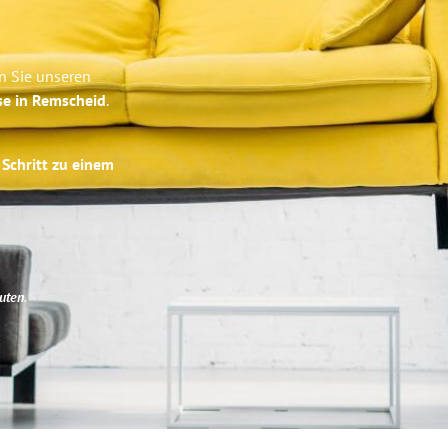
n Sie unseren
se in Remscheid
.
 Schritt zu einem
uten
.