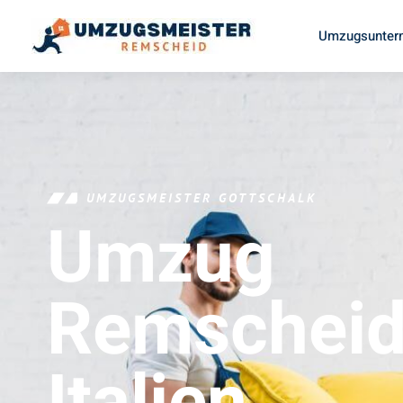
Umzugsunter
UMZUGSMEISTER GOTTSCHALK
Umzug
Remschei