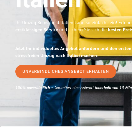
Italien
Ihr Umzug Remscheid Italien kann so einfach sein! Erlebe
erstklassigen Service
und sichern Sie sich die
besten Prei
Jetzt Ihr individuelles Angebot anfordern und den ersten
stressfreien Umzug nach Italien machen:
UNVERBINDLICHES ANGEBOT ERHALTEN
100% unverbindlich
– Garantiert eine Antwort
innerhalb von 15 Min