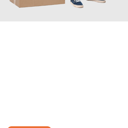
JETZT ANFRAGEN
Erleben Sie mit Umzugsmeister Gottschalk Remscheid, wie
einfach und stressfrei Ihr Umzug Remscheid Oradea
sein kann.
Unser Expertenteam steht bereit, um Ihnen einen reibungslosen
Übergang in Ihr neues Zuhause zu garantieren.
Jetzt
unverbindliches Angebot
erhalten &
100€ sparen: