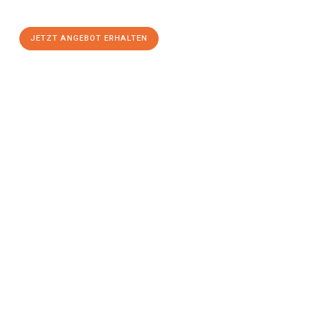
einen
stressfreien Umzug
mit maximalem Komfort:
JETZT ANGEBOT ERHALTEN