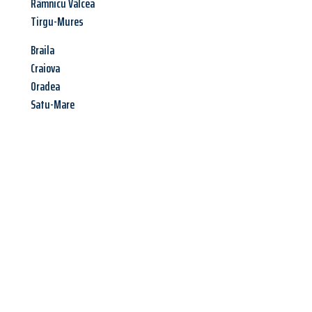
Râmnicu Vâlcea
Tirgu-Mures
Braila
Craiova
Oradea
Satu-Mare
Jetzt anfragen &
Angebot
mit Best-Preis
erhalten!
Schicken Sie uns jetzt Ihre unverbindliche Anfrage und sichern
Sie sich Ihr
individuelles Umzugsangebot für Ihr Anliegen in
Remscheid
zum Best-Preis! Nutzen Sie die Gelegenheit für