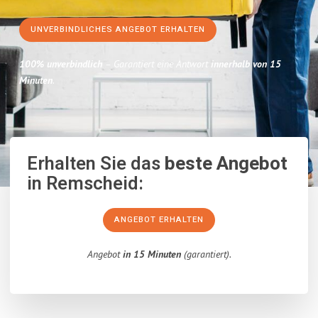
UNVERBINDLICHES ANGEBOT ERHALTEN
100% unverbindlich
– Garantiert eine Antwort
innerhalb von 15
Minuten
.
Erhalten Sie das
beste Angebot
in Remscheid:
ANGEBOT ERHALTEN
Angebot
in 15 Minuten
(garantiert).