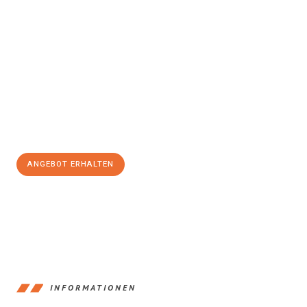
Erleben Sie mit Umzugsmeister Gottschalk Remscheid, wie
einfach und stressfrei Ihr Umzug Remscheid Wiener
Neustadt
sein kann. Unser Expertenteam steht bereit, um Ihnen
einen reibungslosen Übergang in Ihr neues Zuhause zu
garantieren.
Jetzt
unverbindliches Angebot
erhalten &
100€ sparen:
ANGEBOT ERHALTEN
+4915792653388
INFORMATIONEN