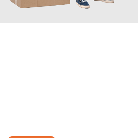
JETZT ANFRAGEN
Erleben Sie mit Umzugsmeister Gottschalk Remscheid, wie
einfach und stressfrei Ihr Umzug Remscheid Wels
sein kann.
Unser Expertenteam steht bereit, um Ihnen einen reibungslosen
Übergang in Ihr neues Zuhause zu garantieren.
Jetzt
unverbindliches Angebot
erhalten &
100€ sparen: