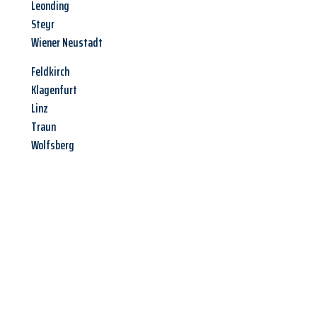
Leonding
Steyr
Wiener Neustadt
Feldkirch
Klagenfurt
Linz
Traun
Wolfsberg
Jetzt anfragen &
Angebot
mit Best-Preis
erhalten!