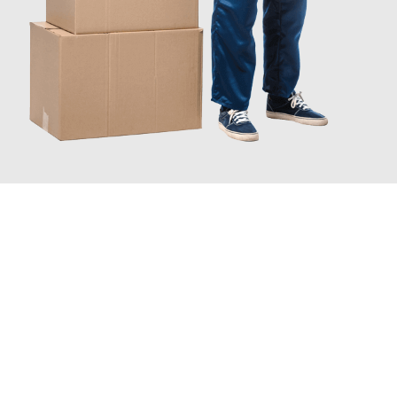
JETZT ANFRAGEN
Erleben Sie mit Umzugsmeister Gottschalk Remscheid, wie
einfach und stressfrei Ihr Umzug Remscheid Kapfenberg
sein
kann. Unser Expertenteam steht bereit, um Ihnen einen