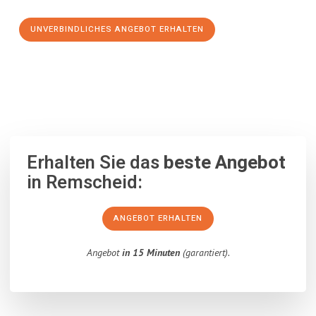
UNVERBINDLICHES ANGEBOT ERHALTEN
100% unverbindlich
– Garantiert eine Antwort
innerhalb von 15
Minuten
.
Erhalten Sie das
beste Angebot
in Remscheid:
ANGEBOT ERHALTEN
Angebot
in 15 Minuten
(garantiert).