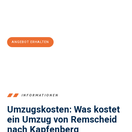
reibungslosen Übergang in Ihr neues Zuhause zu garantieren.
Jetzt
unverbindliches Angebot
erhalten &
100€ sparen:
ANGEBOT ERHALTEN
+4915792653388
INFORMATIONEN
Umzugskosten: Was kostet
ein Umzug von Remscheid
nach Kapfenberg