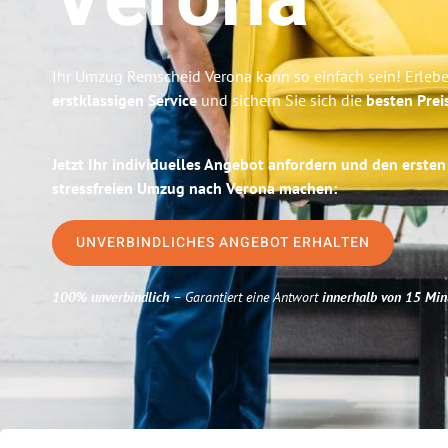
Verona
Ihr Umzug Remscheid Verona kann so einfach sein! Erleb
erstklassigen Service
und sichern Sie sich die
besten Prei
Jetzt Ihr individuelles Angebot anfordern und den ersten
stressfreien Umzug nach Verona machen:
UNVERBINDLICHES ANGEBOT ERHALTEN
100% unverbindlich
– Garantiert eine Antwort
innerhalb von 15 Min