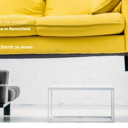
en Sie unseren
se in Remscheid
.
 Schritt zu einem
uten
.