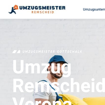
Umzugsunter
UMZUGSMEISTER GOTTSCHALK
Umzug
Remschei