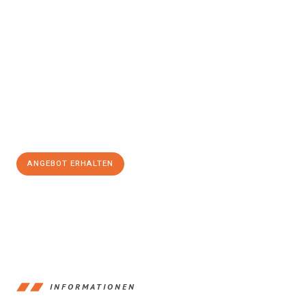
Erleben Sie mit Umzugsmeister Gottschalk Remscheid, wie
einfach und stressfrei Ihr Umzug Remscheid Reggio di
Calabria
sein kann. Unser Expertenteam steht bereit, um Ihnen
einen reibungslosen Übergang in Ihr neues Zuhause zu
garantieren.
Jetzt
unverbindliches Angebot
erhalten &
100€ sparen:
ANGEBOT ERHALTEN
+4915792653388
INFORMATIONEN