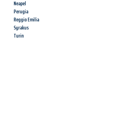
Neapel
Perugia
Reggio Emilia
Syrakus
Turin
Jetzt anfragen &
Angebot
mit Best-Preis
erhalten!
Schicken Sie uns jetzt Ihre unverbindliche Anfrage und sichern
Sie sich Ihr
individuelles Umzugsangebot für Ihr Anliegen in
Remscheid
zum Best-Preis! Nutzen Sie die Gelegenheit für
einen
stressfreien Umzug
mit maximalem Komfort: