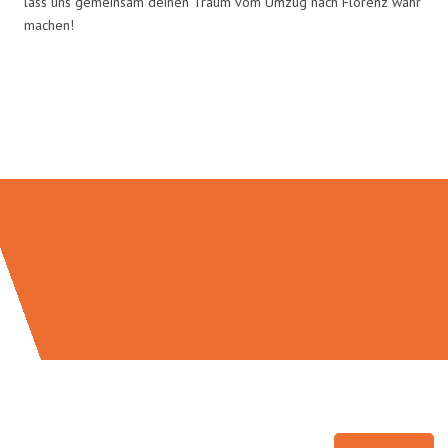
lass uns gemeinsam deinen Traum vom Umzug nach Florenz wahr
machen!
Umzugsmeister Gottschalk in
Zahlen: