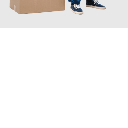
JETZT ANFRAGEN
Erleben Sie mit Umzugsmeister Gottschalk Remscheid, wie
einfach und stressfrei Ihr Umzug Remscheid Florenz
sein kann.
Unser Expertenteam steht bereit, um Ihnen einen reibungslosen
Übergang in Ihr neues Zuhause zu garantieren.
Jetzt
unverbindliches Angebot
erhalten &
100€ sparen: