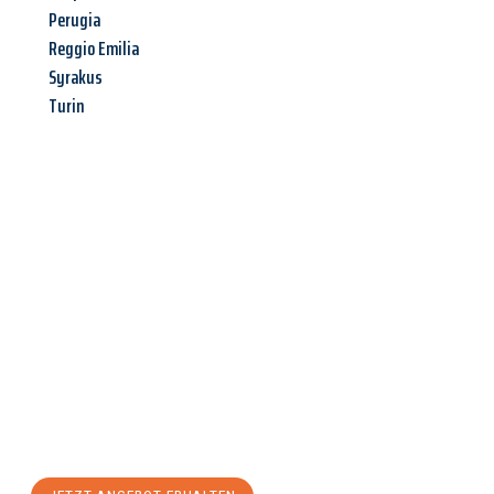
Perugia
Reggio Emilia
Syrakus
Turin
Jetzt anfragen &
Angebot
mit Best-Preis
erhalten!
Schicken Sie uns jetzt Ihre unverbindliche Anfrage und sichern
Sie sich Ihr
individuelles Umzugsangebot für Ihr Anliegen in
Remscheid
zum Best-Preis! Nutzen Sie die Gelegenheit für
einen
stressfreien Umzug
mit maximalem Komfort: