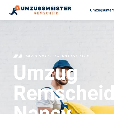
Umzugsunter
UMZUGSMEISTER GOTTSCHALK
Umzug
Remschei