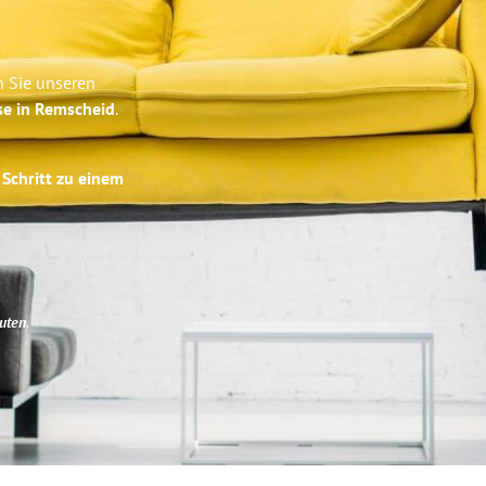
n Sie unseren
se in Remscheid
.
 Schritt zu einem
uten
.