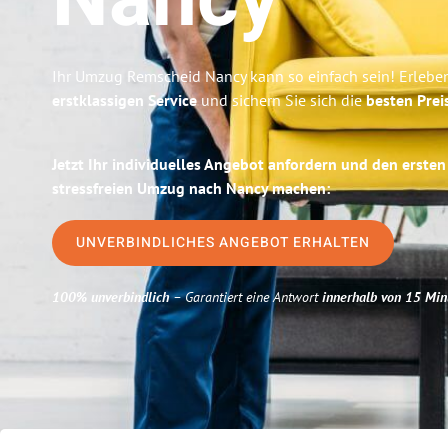
Nancy
Ihr Umzug Remscheid Nancy kann so einfach sein! Erlebe
erstklassigen Service
und sichern Sie sich die
besten Prei
Jetzt Ihr individuelles Angebot anfordern und den ersten
stressfreien Umzug nach Nancy machen:
UNVERBINDLICHES ANGEBOT ERHALTEN
100% unverbindlich
– Garantiert eine Antwort
innerhalb von 15 Min