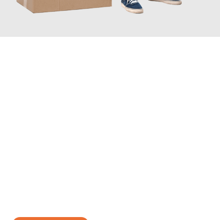
JETZT ANFRAGEN
Erleben Sie mit Umzugsmeister Gottschalk Remscheid, wie
einfach und stressfrei Ihr Umzug Remscheid Lyon
sein kann.
Unser Expertenteam steht bereit, um Ihnen einen reibungslosen
Übergang in Ihr neues Zuhause zu garantieren.
Jetzt
unverbindliches Angebot
erhalten &
100€ sparen: