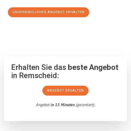
UNVERBINDLICHES ANGEBOT ERHALTEN
100% unverbindlich
– Garantiert eine Antwort
innerhalb von 15
Minuten
.
Erhalten Sie das
beste Angebot
in Remscheid:
ANGEBOT ERHALTEN
Angebot
in 15 Minuten
(garantiert).