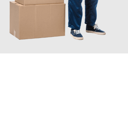
JETZT ANFRAGEN
Erleben Sie mit Umzugsmeister Gottschalk Remscheid, wie
einfach und stressfrei Ihr Umzug Remscheid Montpellier
sein
kann. Unser Expertenteam steht bereit, um Ihnen einen
reibungslosen Übergang in Ihr neues Zuhause zu garantieren.