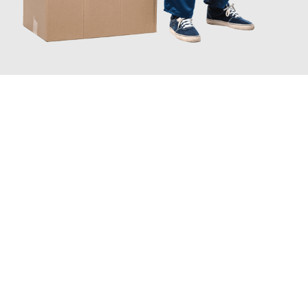
JETZT ANFRAGEN
Erleben Sie mit Umzugsmeister Gottschalk Remscheid, wie
einfach und stressfrei Ihr Umzug Remscheid Amiens
sein kann.
Unser Expertenteam steht bereit, um Ihnen einen reibungslosen
Übergang in Ihr neues Zuhause zu garantieren.
Jetzt
unverbindliches Angebot
erhalten &
100€ sparen: