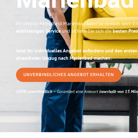
Marienbad
Ihr Umzug Remscheid Marienbad kann so einfach sein! Er
erstklassigen Service
und sichern Sie sich die
besten Prei
Jetzt Ihr individuelles Angebot anfordern und den ersten
stressfreien Umzug nach Marienbad machen:
UNVERBINDLICHES ANGEBOT ERHALTEN
100% unverbindlich
– Garantiert eine Antwort
innerhalb von 15 Min