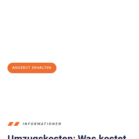
Erleben Sie mit Umzugsmeister Gottschalk Remscheid, wie
einfach und stressfrei Ihr Umzug Remscheid Rapperswil-
Jona
sein kann. Unser Expertenteam steht bereit, um Ihnen einen
reibungslosen Übergang in Ihr neues Zuhause zu garantieren.
Jetzt
unverbindliches Angebot
erhalten &
100€ sparen:
ANGEBOT ERHALTEN
+4915792653388
INFORMATIONEN