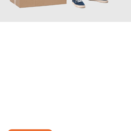
JETZT ANFRAGEN
Erleben Sie mit Umzugsmeister Gottschalk Remscheid, wie
einfach und stressfrei Ihr Umzug Remscheid Chur
sein kann.
Unser Expertenteam steht bereit, um Ihnen einen reibungslosen
Übergang in Ihr neues Zuhause zu garantieren.
Jetzt
unverbindliches Angebot
erhalten &
100€ sparen: