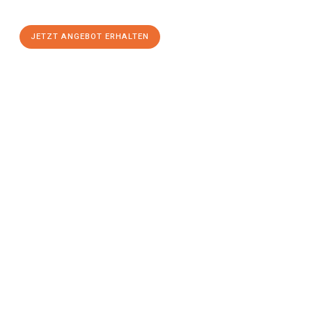
einen
stressfreien Umzug
mit maximalem Komfort:
JETZT ANGEBOT ERHALTEN