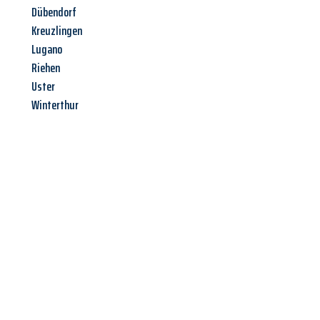
Dübendorf
Kreuzlingen
Lugano
Riehen
Uster
Winterthur
Jetzt anfragen &
Angebot
mit Best-Preis
erhalten!
Schicken Sie uns jetzt Ihre unverbindliche Anfrage und sichern
Sie sich Ihr
individuelles Umzugsangebot für Ihr Anliegen in
Remscheid
zum Best-Preis! Nutzen Sie die Gelegenheit für