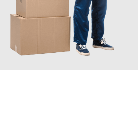
JETZT ANFRAGEN
Erleben Sie mit Umzugsmeister Gottschalk Remscheid, wie
einfach und stressfrei Ihr Umzug Remscheid