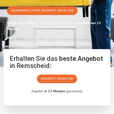
UNVERBINDLICHES ANGEBOT ERHALTEN
100% unverbindlich
– Garantiert eine Antwort
innerhalb von 15
Minuten
.
Erhalten Sie das
beste Angebot
in Remscheid:
ANGEBOT ERHALTEN
Angebot
in 15 Minuten
(garantiert).