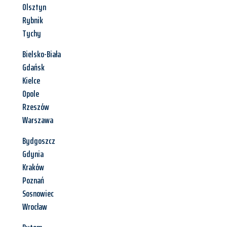
Olsztyn
Rybnik
Tychy
Bielsko-Biała
Gdańsk
Kielce
Opole
Rzeszów
Warszawa
Bydgoszcz
Gdynia
Kraków
Poznań
Sosnowiec
Wrocław