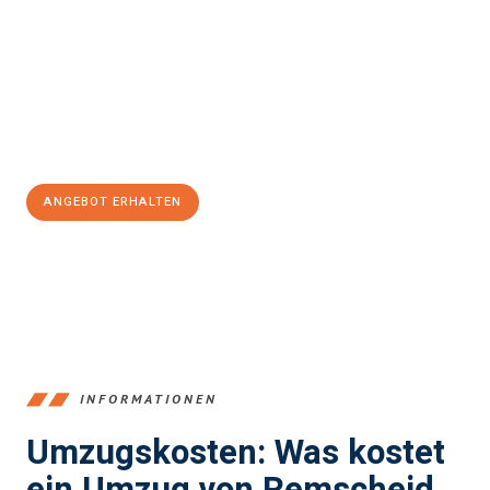
Częstochowa
sein kann. Unser Expertenteam steht bereit, um
Ihnen einen reibungslosen Übergang in Ihr neues Zuhause zu
garantieren.
Jetzt
unverbindliches Angebot
erhalten &
100€ sparen:
ANGEBOT ERHALTEN
+4915792653388
INFORMATIONEN
Umzugskosten: Was kostet