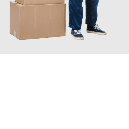
JETZT ANFRAGEN
Erleben Sie mit Umzugsmeister Gottschalk Remscheid, wie
einfach und stressfrei Ihr Umzug Remscheid Horsholm
sein
kann. Unser Expertenteam steht bereit, um Ihnen einen
reibungslosen Übergang in Ihr neues Zuhause zu garantieren.