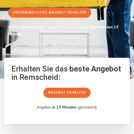
UNVERBINDLICHES ANGEBOT ERHALTEN
100% unverbindlich
– Garantiert eine Antwort
innerhalb von 15
Minuten
.
Erhalten Sie das
beste Angebot
in Remscheid:
ANGEBOT ERHALTEN
Angebot
in 15 Minuten
(garantiert).