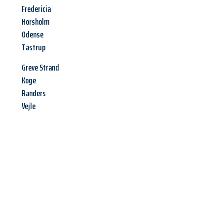
Fredericia
Horsholm
Odense
Tastrup
Greve Strand
Koge
Randers
Vejle
Jetzt anfragen &
Angebot
mit Best-Preis
erhalten!