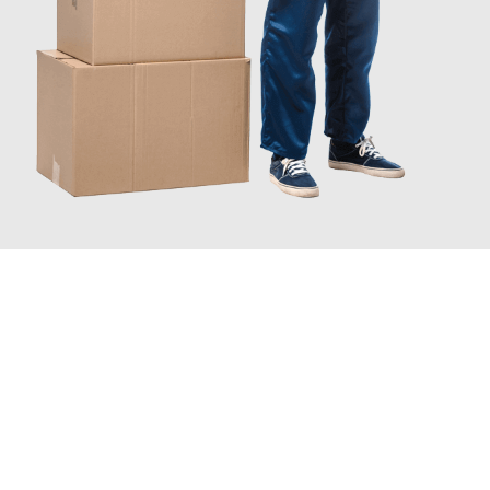
JETZT ANFRAGEN
Erleben Sie mit Umzugsmeister Gottschalk Remscheid, wie
einfach und stressfrei Ihr Umzug Remscheid Greve