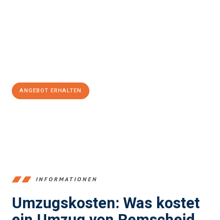
Strand
sein kann. Unser Expertenteam steht bereit, um Ihnen
einen reibungslosen Übergang in Ihr neues Zuhause zu
garantieren.
Jetzt
unverbindliches Angebot
erhalten &
100€ sparen:
ANGEBOT ERHALTEN
+4915792653388
INFORMATIONEN
Umzugskosten: Was kostet