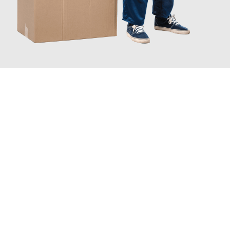
JETZT ANFRAGEN
Erleben Sie mit Umzugsmeister Gottschalk Remscheid, wie
einfach und stressfrei Ihr Umzug Remscheid Plowdiw
sein
kann. Unser Expertenteam steht bereit, um Ihnen einen
reibungslosen Übergang in Ihr neues Zuhause zu garantieren.