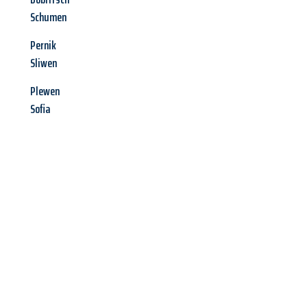
Schumen
Pernik
Sliwen
Plewen
Sofia
Jetzt anfragen &
Angebot
mit Best-Preis
erhalten!
Schicken Sie uns jetzt Ihre unverbindliche Anfrage und sichern
Sie sich Ihr
individuelles Umzugsangebot für Ihr Anliegen in
Remscheid
zum Best-Preis! Nutzen Sie die Gelegenheit für