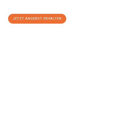
einen
stressfreien Umzug
mit maximalem Komfort:
JETZT ANGEBOT ERHALTEN