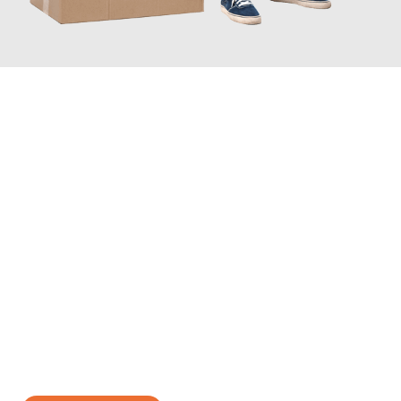
JETZT ANFRAGEN
Erleben Sie mit Umzugsmeister Gottschalk Remscheid, wie
einfach und stressfrei Ihr Umzug Remscheid Plewen
sein kann.
Unser Expertenteam steht bereit, um Ihnen einen reibungslosen
Übergang in Ihr neues Zuhause zu garantieren.
Jetzt
unverbindliches Angebot
erhalten &
100€ sparen: