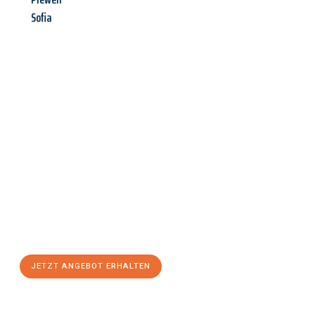
Sofia
Jetzt anfragen &
Angebot
mit Best-Preis
erhalten!
Schicken Sie uns jetzt Ihre unverbindliche Anfrage und sichern
Sie sich Ihr
individuelles Umzugsangebot für Ihr Anliegen in
Remscheid
zum Best-Preis! Nutzen Sie die Gelegenheit für
einen
stressfreien Umzug
mit maximalem Komfort:
JETZT ANGEBOT ERHALTEN