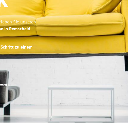
k
rleben Sie unseren
se in Remscheid
.
 Schritt zu einem
uten
.