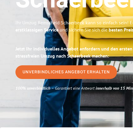
Schaerbee
Ihr Umzug Remscheid Schaerbeek kann so einfach sein! E
erstklassigen Service
und sichern Sie sich die
besten Prei
Jetzt Ihr individuelles Angebot anfordern und den ersten
stressfreien Umzug nach Schaerbeek machen:
UNVERBINDLICHES ANGEBOT ERHALTEN
100% unverbindlich
– Garantiert eine Antwort
innerhalb von 15 Min