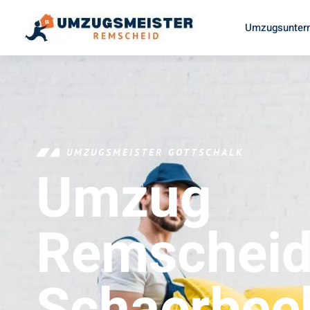
Umzugsunter
UMZUGSMEISTER GOTTSCHALK
Umzug
Remschei